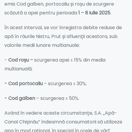
emis Cod galben, portocaliu și roșu de scurgere
scăzută a apei pentru perioada
1 – 8 iulie 2025.
În acest interval, se vor înregistra debite reduse de
apă în râurile Nistru, Prut și afluenții acestora, sub
valorile medii lunare multianuale:
-
Cod roșu –
scurgerea apei ≤ 15% din media
multianuală;
- Cod portocaliu
– scurgerea ≤ 30%;
- Cod galben
– scurgerea ≤ 50%.
Având în vedere aceste circumstanțe, S.A. „Apă-
Canal Chișinău” îndeamnă consumatorii să utilizeze
apa în mod rațional, în special în orele de vârf