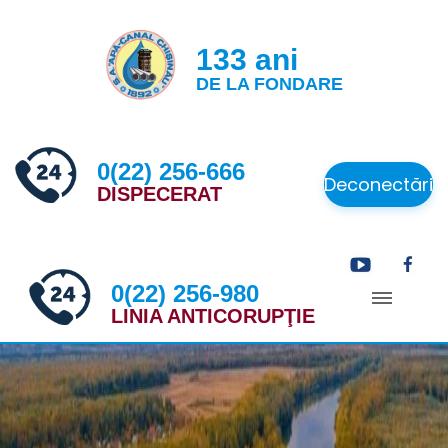
133 ani
DE LA FONDARE
0(22) 256-666
Deconectări
DISPECERAT
0(22) 256-980
LINIA ANTICORUPŢIE