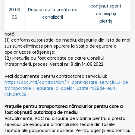
conținut sporit
20 03
Deșeuri de la curățarea
de nisip și
06
canalizării
pietriș
Notă:
(1) conform autorizației de mediu, deșeurile din lista de mai
sus sunt eliminate prin epurare la Stația de epurare a
apelor uzate orășenești;
(2) Prețurile au fost aprobate de către Consiliul
întreprinderii, proces-verbal nr. 8 din 14.09.2022.
Vezi documente pentru contractarea serviciului:
https://acc.md/contraction/4-contractare-serviciului-de-
transportare-i-epurare-a-apelor-uzate-%28de-euri-
lichide%29-
Prețurile pentru transportarea nămolurilor pentru care a
fost obținută autorizația de mediu
Actualmente, ACC nu dispune de vidanje pentru a presta
serviciul de evacuare a nămolurilor fecale din fosele
septice ale gospodăriilor casnice. Pentru agenții economici,