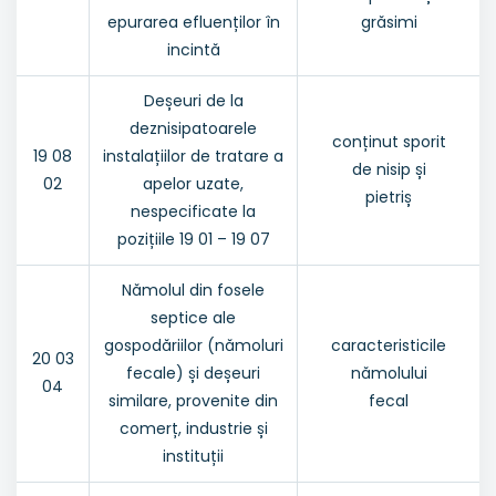
epurarea efluenților în
grăsimi
incintă
Deșeuri de la
deznisipatoarele
conținut sporit
19 08
instalațiilor de tratare a
de nisip și
02
apelor uzate,
pietriș
nespecificate la
pozițiile 19 01 – 19 07
Nămolul din fosele
septice ale
gospodăriilor (nămoluri
caracteristicile
20 03
fecale) și deșeuri
nămolului
04
similare, provenite din
fecal
comerț, industrie și
instituții