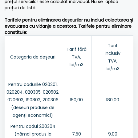
prețul serviciilor este calculat individual. Nu se aplică
prețuri de listă.
Tarifele pentru eliminarea deșeurilor nu includ colectarea și
evacuarea cu vidanje a acestora. Tarifele pentru eliminare
constituie:
Tarif
Tarif fără
inclusiv
Categoria de deșeuri
TVA,
TVA,
lei/m3
lei/m3
Pentru codurile 020201,
020204, 020305, 020502,
020603, 190802, 200306
150,00
180,00
(deșeuri produse de
agenți economici)
Pentru codul 200304
(nămol produs la
7,50
9,00