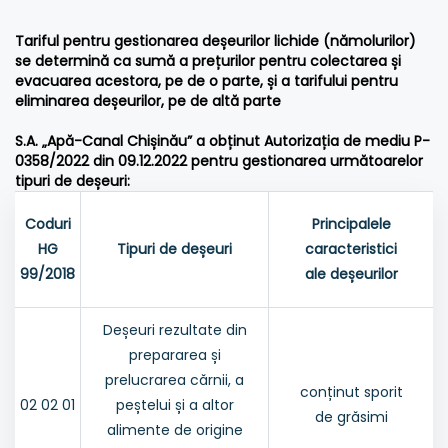
Tariful pentru gestionarea deșeurilor lichide (nămolurilor)
se determină ca sumă a prețurilor pentru colectarea și
evacuarea acestora, pe de o parte, și a tarifului pentru
eliminarea deșeurilor, pe de altă parte
S.A. „Apă-Canal Chișinău” a obținut Autorizația de mediu P-
0358/2022 din 09.12.2022 pentru gestionarea următoarelor
tipuri de deșeuri:
Coduri
Principalele
HG
Tipuri de deșeuri
caracteristici
99/2018
ale deșeurilor
Deșeuri rezultate din
prepararea și
prelucrarea cărnii, a
conținut sporit
02 02 01
peștelui și a altor
de grăsimi
alimente de origine