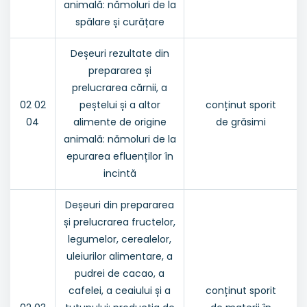
animală: nămoluri de la
spălare și curățare
Deșeuri rezultate din
prepararea și
prelucrarea cărnii, a
02 02
peștelui și a altor
conținut sporit
04
alimente de origine
de grăsimi
animală: nămoluri de la
epurarea efluenților în
incintă
Deșeuri din prepararea
și prelucrarea fructelor,
legumelor, cerealelor,
uleiurilor alimentare, a
pudrei de cacao, a
cafelei, a ceaiului și a
conținut sporit