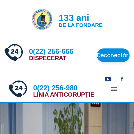
133 ani
DE LA FONDARE
0(22) 256-666
Deconectări
DISPECERAT
0(22) 256-980
LINIA ANTICORUPŢIE