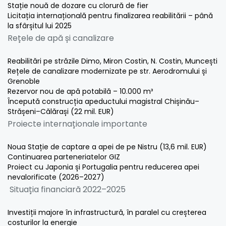
Stație nouă de dozare cu clorură de fier
Licitația internațională pentru finalizarea reabilitării – până
la sfârșitul lui 2025
Rețele de apă și canalizare
Reabilitări pe străzile Dimo, Miron Costin, N. Costin, Muncești
Rețele de canalizare modernizate pe str. Aerodromului și
Grenoble
Rezervor nou de apă potabilă – 10.000 m³
Începută construcția apeductului magistral Chișinău–
Strășeni–Călărași (22 mil. EUR)
Proiecte internaționale importante
Noua Stație de captare a apei de pe Nistru (13,6 mil. EUR)
Continuarea parteneriatelor GIZ
Proiect cu Japonia și Portugalia pentru reducerea apei
nevalorificate (2026–2027)
Situația financiară 2022–2025
Investiții majore în infrastructură, în paralel cu creșterea
costurilor la energie