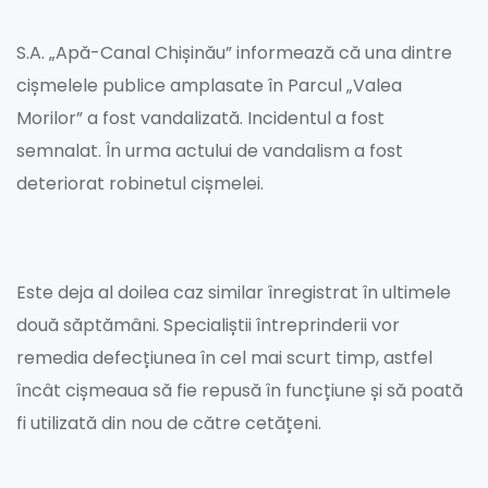
S.A. „Apă-Canal Chișinău” informează că una dintre
cișmelele publice amplasate în Parcul „Valea
Morilor” a fost vandalizată. Incidentul a fost
semnalat. În urma actului de vandalism a fost
deteriorat robinetul cișmelei.
Este deja al doilea caz similar înregistrat în ultimele
două săptămâni. Specialiștii întreprinderii vor
remedia defecțiunea în cel mai scurt timp, astfel
încât cișmeaua să fie repusă în funcțiune și să poată
fi utilizată din nou de către cetățeni.