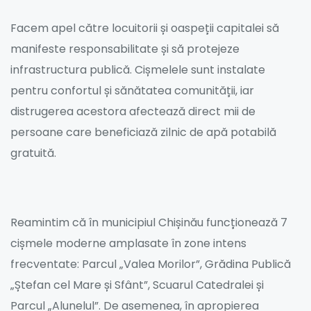
Facem apel către locuitorii și oaspeții capitalei să
manifeste responsabilitate și să protejeze
infrastructura publică. Cișmelele sunt instalate
pentru confortul și sănătatea comunității, iar
distrugerea acestora afectează direct mii de
persoane care beneficiază zilnic de apă potabilă
gratuită.
Reamintim că în municipiul Chișinău funcționează 7
cișmele moderne amplasate în zone intens
frecventate: Parcul „Valea Morilor”, Grădina Publică
„Ștefan cel Mare și Sfânt”, Scuarul Catedralei și
Parcul „Alunelul”. De asemenea, în apropierea