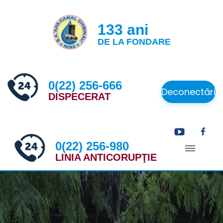
133 ani
DE LA FONDARE
0(22) 256-666
Deconectări
DISPECERAT
0(22) 256-980
LINIA ANTICORUPŢIE